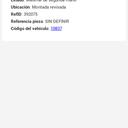
Estado
: Material de segunda mano
Ubicación
: Montada revisada
RefID
: 392075
Referencia pieza
: SIN DEFINIR
Código del vehículo
:
10837