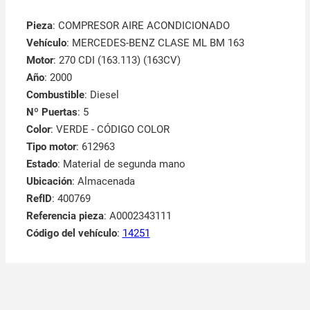
Pieza
: COMPRESOR AIRE ACONDICIONADO
Vehículo
: MERCEDES-BENZ CLASE ML BM 163
Motor
: 270 CDI (163.113) (163CV)
Año
: 2000
Combustible
: Diesel
Nº Puertas
: 5
Color
: VERDE - CÓDIGO COLOR
Tipo motor
: 612963
Estado
: Material de segunda mano
Ubicación
: Almacenada
RefID
: 400769
Referencia pieza
: A0002343111
Código del vehículo
:
14251