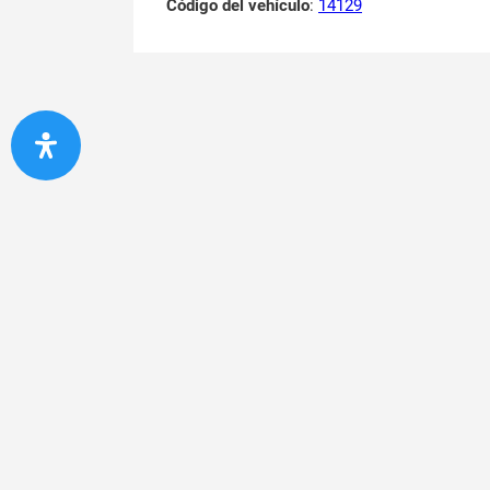
Código del vehículo
:
14129