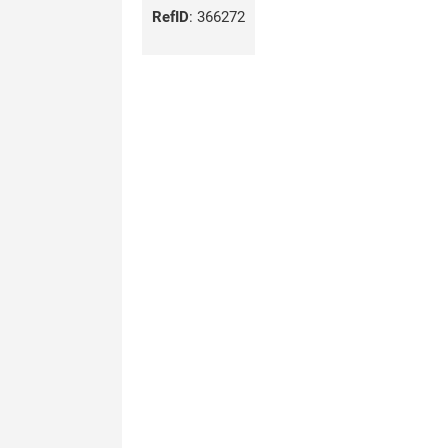
RefID
:
366272