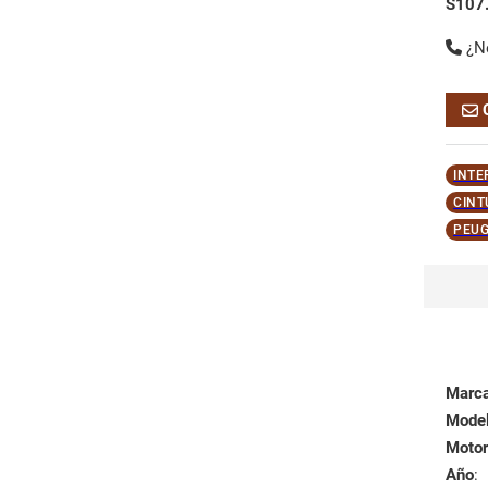
S107
¿N
INTE
CINT
PEUG
Marc
Mode
Motor
Año
: