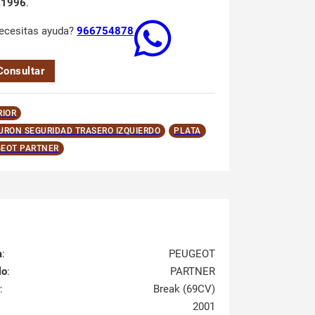
.1996
.
ecesitas ayuda?
966754878
Consultar
RIOR
URON SEGURIDAD TRASERO IZQUIERDO
PLATA
EOT PARTNER
a
:
PEUGEOT
lo
:
PARTNER
:
Break (69CV)
2001