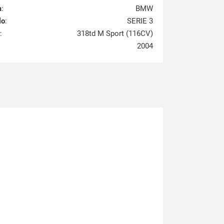
a
:
BMW
lo
:
SERIE 3
:
318td M Sport (116CV)
2004