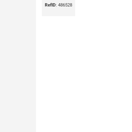
RefID
:
486528