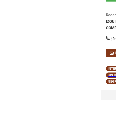
Reca
IZQU
COMP
¿N
INTE
CINT
NEGR