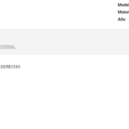
Mode
Motor
Año
:
ICIONAL
O DERECHO