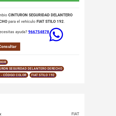
mbio
CINTURON SEGURIDAD DELANTERO
CHO
para el vehículo
FIAT STILO 192
.
ecesitas ayuda?
966754878
Consultar
RIOR
URON SEGURIDAD DELANTERO DERECHO
 - CÓDIGO COLOR
FIAT STILO 192
a
:
FIAT