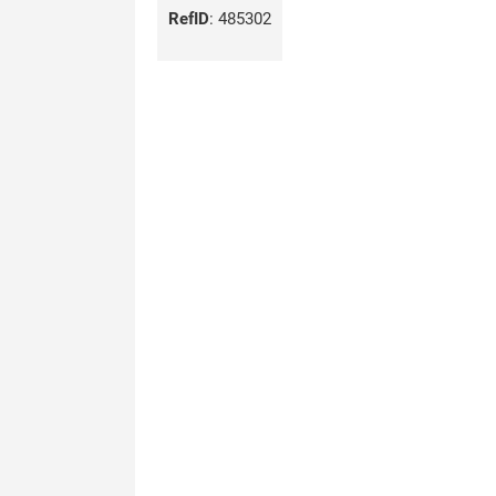
RefID
:
485302