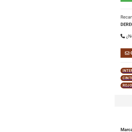
Reca
DERE
¿N
INTE
CINT
ROJO
Marc