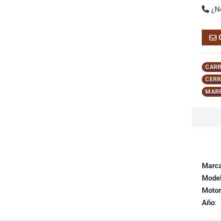
¿N
CARR
CERR
MAR
Marc
Mode
Motor
Año
: