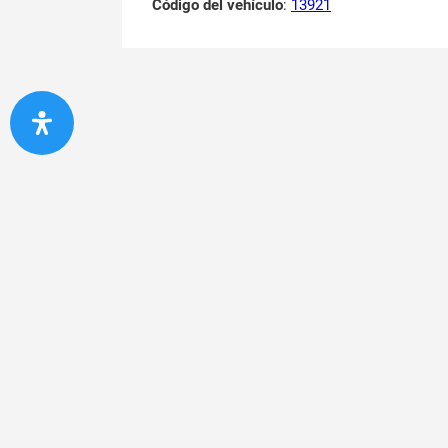
Código del vehículo
:
13921