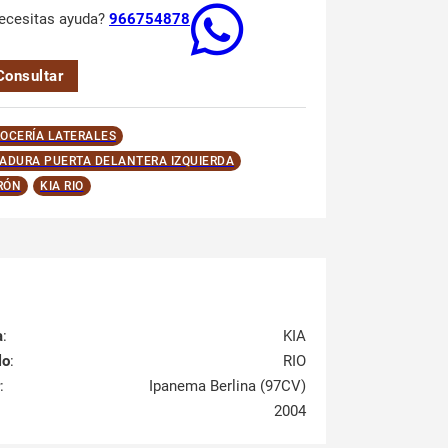
ecesitas ayuda?
966754878
Consultar
OCERÍA LATERALES
ADURA PUERTA DELANTERA IZQUIERDA
RÓN
KIA RIO
a
:
KIA
lo
:
RIO
:
Ipanema Berlina (97CV)
2004