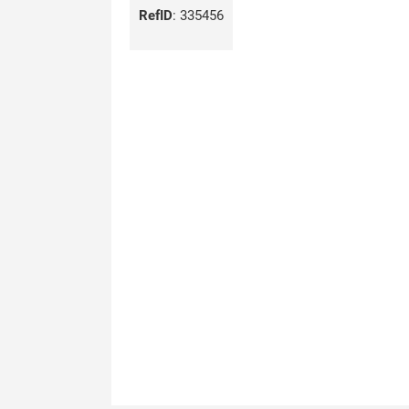
RefID
:
335456