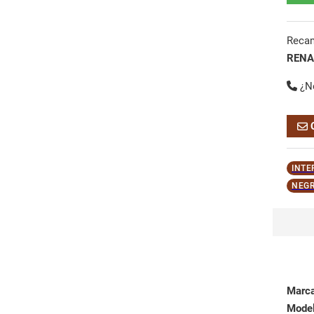
Reca
RENA
¿N
INTE
NEGR
Marc
Mode