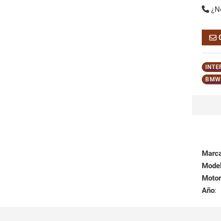
¿N
INTE
BMW 
Marc
Mode
Motor
Año
: