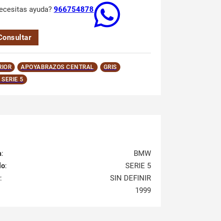
ecesitas ayuda?
966754878
Consultar
RIOR
APOYABRAZOS CENTRAL
GRIS
SERIE 5
a
:
BMW
lo
:
SERIE 5
:
SIN DEFINIR
1999