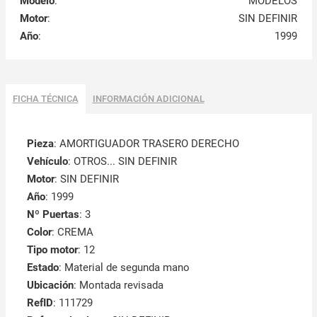
Modelo
:
MODELOS
Motor
:
SIN DEFINIR
Año
:
1999
FICHA TÉCNICA
INFORMACIÓN ADICIONAL
Pieza
: AMORTIGUADOR TRASERO DERECHO
Vehículo
: OTROS... SIN DEFINIR
Motor
: SIN DEFINIR
Año
: 1999
Nº Puertas
: 3
Color
: CREMA
Tipo motor
: 12
Estado
: Material de segunda mano
Ubicación
: Montada revisada
RefID
: 111729