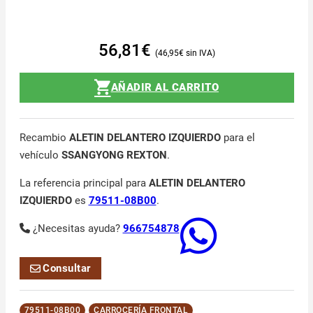
56,81
€
46,95
€
AÑADIR AL CARRITO
Recambio
ALETIN DELANTERO IZQUIERDO
para el
vehículo
SSANGYONG REXTON
.
La referencia principal para
ALETIN DELANTERO
IZQUIERDO
es
79511-08B00
.
¿Necesitas ayuda?
966754878
Consultar
79511-08B00
CARROCERÍA FRONTAL