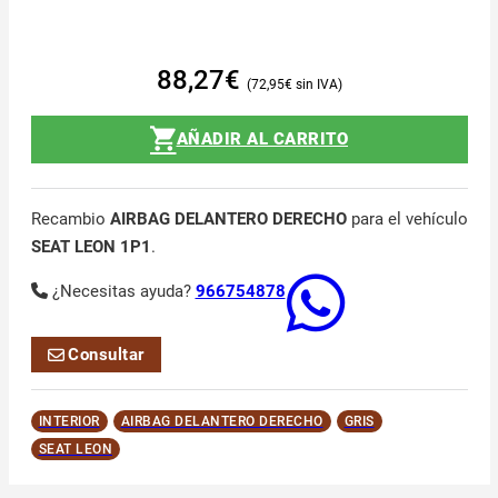
88,27
€
72,95
€
AÑADIR AL CARRITO
Recambio
AIRBAG DELANTERO DERECHO
para el vehículo
SEAT LEON 1P1
.
¿Necesitas ayuda?
966754878
Consultar
INTERIOR
AIRBAG DELANTERO DERECHO
GRIS
SEAT LEON