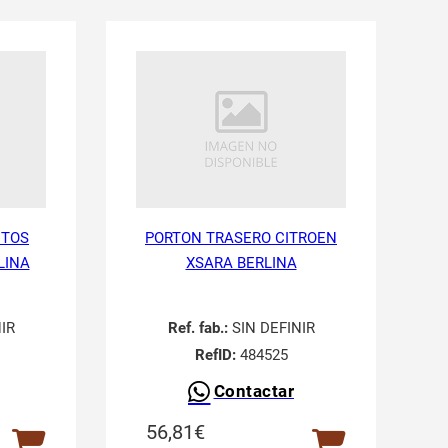
NTOS
PORTON TRASERO CITROEN
LINA
XSARA BERLINA
IR
Ref. fab.:
SIN DEFINIR
RefID:
484525
Contactar
56,81
€