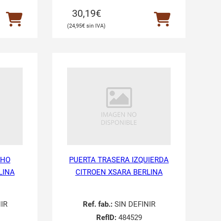
30,19
€
24,95
€
CHO
PUERTA TRASERA IZQUIERDA
LINA
CITROEN XSARA BERLINA
IR
Ref. fab.:
SIN DEFINIR
RefID:
484529