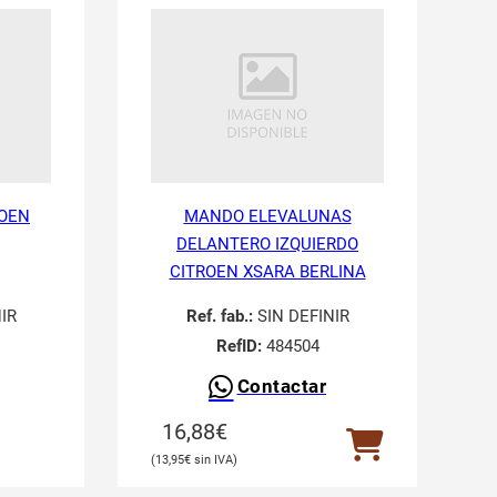
ROEN
MANDO ELEVALUNAS
DELANTERO IZQUIERDO
CITROEN XSARA BERLINA
IR
Ref. fab.:
SIN DEFINIR
RefID:
484504
Contactar
16,88
€
13,95
€