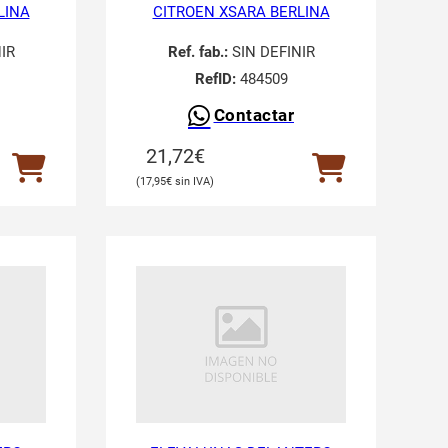
LINA
CITROEN XSARA BERLINA
IR
Ref. fab.:
SIN DEFINIR
RefID:
484509
Contactar
21,72
€
17,95
€