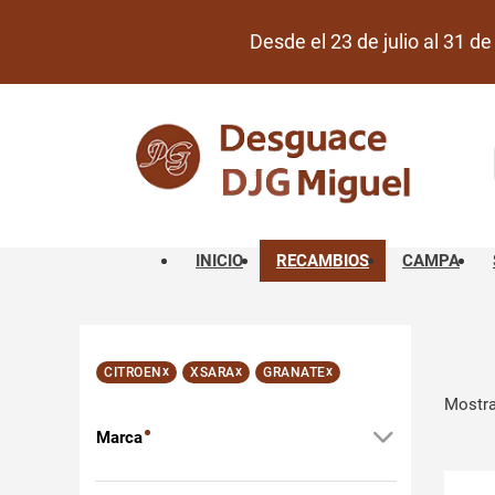
Desde el 23 de julio al 31 
INICIO
RECAMBIOS
CAMPA
x
x
x
CITROEN
XSARA
GRANATE
Mostra
Marca